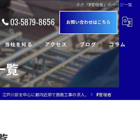
タグ『#管理者』のページ一覧
03-5879-8656
お問い合わせはこちら
当社を知る
アクセス
ブログ
コラム
一覧
正社員
経験者
江戸川区を中心に都内近郊で鉄筋工事の求人
…
#管理者
未経験者
職長
鉄筋工
覧