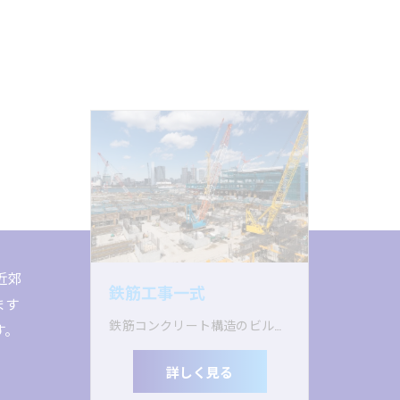
近郊
鉄筋工事一式
ます
鉄筋コンクリート構造のビルのコンクリートの中には、外からは見えませんが、骨組みとなるかご状の鉄筋が埋め込まれています。この鉄筋を建物の構造図にしたがって組み立てていくのが、私たちの仕事です。鉄筋コンクリート構造は、ビルをはじめとして橋梁・トンネル・高速道路・地下鉄に至るまで、私たちが生活し、行動する基盤になるほとんどの建築物に用いられています。
す。
詳しく見る