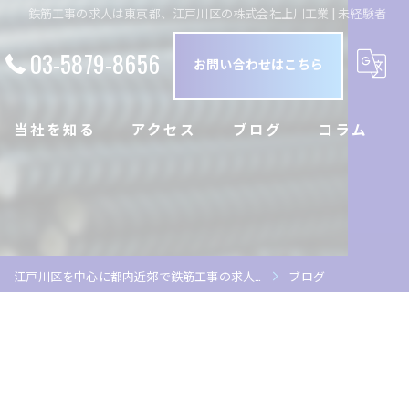
鉄筋工事の求人は東京都、江戸川区の株式会社上川工業 | 未経験者
03-5879-8656
お問い合わせはこちら
当社を知る
アクセス
ブログ
コラム
正社員
経験者
江戸川区を中心に都内近郊で鉄筋工事の求人
…
ブログ
未経験者
職長
鉄筋工